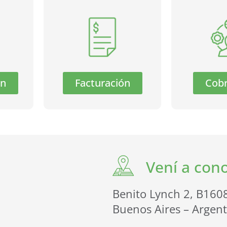
ón
Facturación
Cob
Vení a con
Benito Lynch 2, B1608
Buenos Aires – Argent