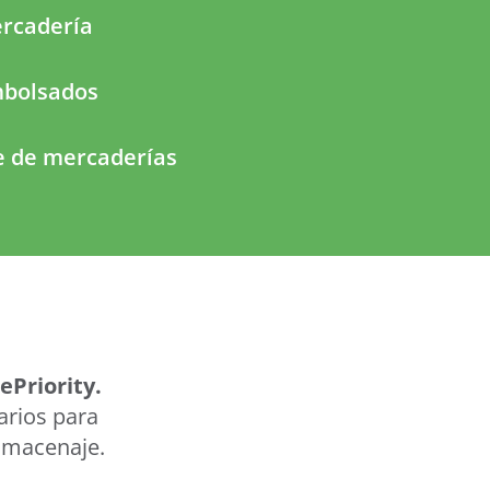
ercadería
mbolsados
e de mercaderías
ePriority.
arios para
almacenaje.