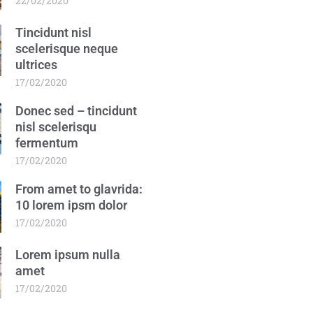
22/02/2020
Tincidunt nisl
scelerisque neque
ultrices
17/02/2020
Donec sed – tincidunt
nisl scelerisqu
fermentum
17/02/2020
From amet to glavrida:
10 lorem ipsm dolor
17/02/2020
Lorem ipsum nulla
amet
17/02/2020