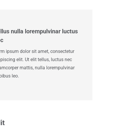
llus nulla lorempulvinar luctus
ec
rm ipsum dolor sit amet, consectetur
piscing elit. Ut elit tellus, luctus nec
lamcorper mattis, nulla lorempulvinar
pibus leo.
it