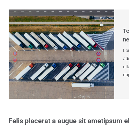
Te
n
Lo
adi
ul
da
Felis placerat a augue sit ametipsum el